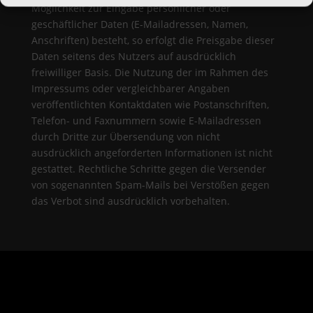
Möglichkeit zur Eingabe persönlicher oder
geschäftlicher Daten (E-Mailadressen, Namen,
Anschriften) besteht, so erfolgt die Preisgabe dieser
Daten seitens des Nutzers auf ausdrücklich
freiwilliger Basis. Die Nutzung der im Rahmen des
Impressums oder vergleichbarer Angaben
veröffentlichten Kontaktdaten wie Postanschriften,
Telefon- und Faxnummern sowie E-Mailadressen
durch Dritte zur Übersendung von nicht
ausdrücklich angeforderten Informationen ist nicht
gestattet. Rechtliche Schritte gegen die Versender
von sogenannten Spam-Mails bei Verstößen gegen
das Verbot sind ausdrücklich vorbehalten.