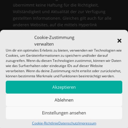
übernimmt keine Haftung für die Richtigkeit,
Vollständigkeit und Aktualität der zur Verfügung
gestellten Informationen. Gleiches gilt auch für alle
anderen Websites, auf die mittels Hyperlink
verwiesen wird, da wir für den Inhalt nicht
Cookie-Zustimmung
verantwortlich sind.
verwalten
HAFTUNGSAUSSCHLUSS
Um dir ein optimales Erlebnis zu bieten, verwenden wir Technologien wie
Nach dem Digitale-Dienste-Gesetz (DDG) ist die
Cookies, um Geräteinformationen zu speichern und/oder darauf
zuzugreifen. Wenn du diesen Technologien zustimmst, können wir Daten
„mikado messedesign GmbH“ nicht dazu verpflichtet,
wie das Surfverhalten oder eindeutige IDs auf dieser Website
die Inhalte fremder Anbieter, auf die sie verweist,
verarbeiten. Wenn du deine Zustimmung nicht erteilst oder zurückziehst,
ständig auf zivil- oder strafrechtliche
können bestimmte Merkmale und Funktionen beeinträchtigt werden.
Verantwortlichkeit neu zu überprüfen. Haftung sowie
Akzeptieren
Garantie auf Richtigkeit, Vollständigkeit und
Aktualität der Inhalte kann durch die „mikado
Ablehnen
messedesign GmbH“ daher nicht übernommen
werden.
Einstellungen ansehen
DATENSCHUTZ
Cookie-Richtlinie
Datenschutz
Impressum
Sofern innerhalb des Internetangebotes die